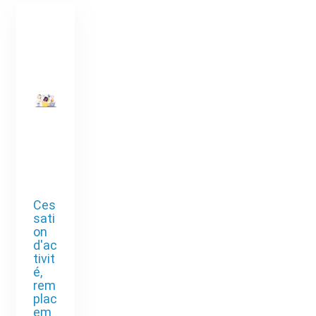
Ces
sati
on
d'ac
tivit
é,
rem
plac
em