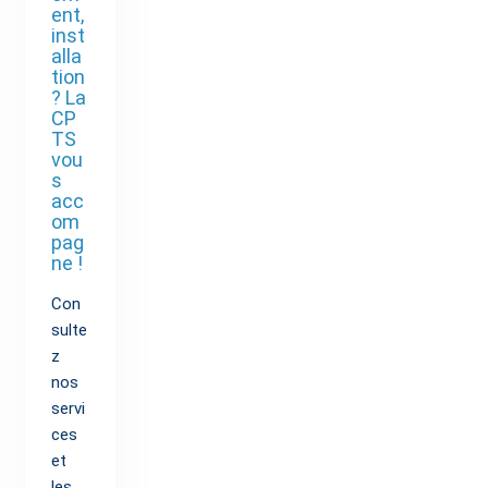
ent,
inst
alla
tion
? La
CP
TS
vou
s
acc
om
pag
ne !
Con
sulte
z
nos
servi
ces
et
les