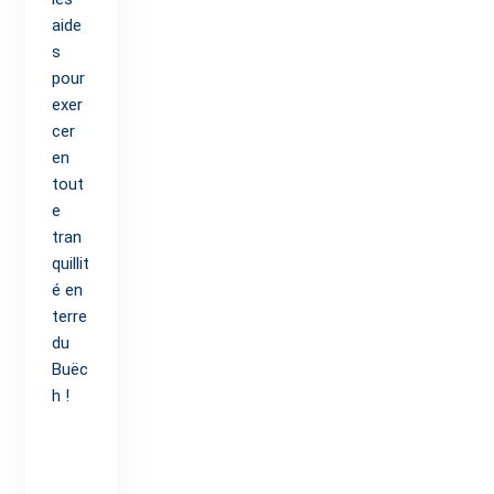
aide
s
pour
exer
cer
en
tout
e
tran
quillit
é en
terre
du
Buëc
h !