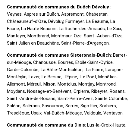
Communauté de communes du Buëch Dévoluy :
Veynes
,
Aspres sur Buëch
,
Aspremont
,
Chabestan
,
Châteauneuf-d'Oze
, Dévoluy,
Furmeyer
,
La Beaume
,
La
Faurie
,
La Haute Beaume
,
La Roche-des-Arnauds
,
Le Saix
,
Manteyer,
Montbrand
,
Montmaur
,
Oze
,
Saint -Auban-d'Oze
,
Saint Julien en Beauchêne
,
Saint-Pierre-d'Argençon
.
Communauté de communes Sisteronais-Buëch
:
Barret-
sur-Méouge
, Chanousse,
Éourres
,
Etoile-Saint-Cyrice
,
Garde-Colombe, La Bâtie-Montsaléon, La Piarre,
Laragne-
Montéglin
,
Lazer,
Le Bersac, l'Epine,
Le Poët,
Monêtier-
Allemont
, Méreuil, Mison, Montclus, Montjay, Montrond,
Moydans, Nossage-et-Bénévent, Orpierre, Ribeyret, Rosans,
Saint -André-de-Rosans,
Saint-Pierre-Avez
, Sainte Colombe,
Saléon, Salérans, Savournon, Serres, Sigottier, Sorbiers,
Trescléoux,
Upaix
,
Val-Buëch-Méouge,
Valdoule,
Ventavon
.
Communauté de commune du Diois
:
Lus-la-Croix-Haute
.