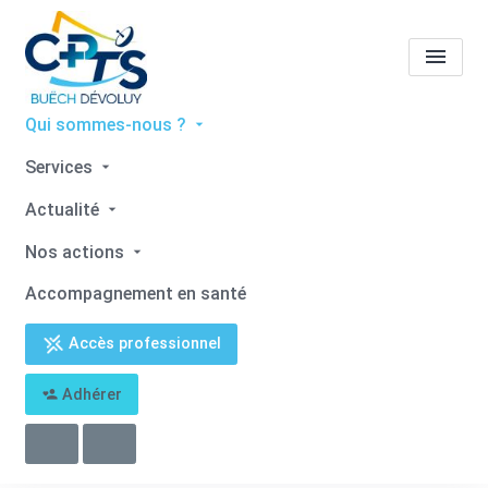
Qui sommes-nous ?
Tous les professionnels de
Services
santé
Nathalie JOUVE
Actualité
Accueil
Tous les professionnels de santé
Nos actions
Tous les professionnels de santé
Nathalie JOUVE
Accompagnement en santé
Accès professionnel
Adhérer
Retour
Nathalie JOUVE