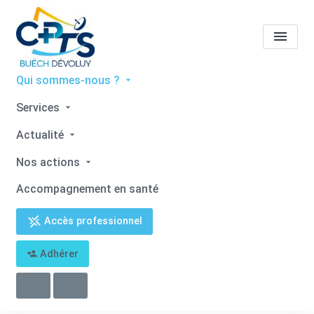
Qui sommes-nous ?
Tous les professionnels de
Services
santé
Sonia SERRA
Actualité
Accueil
Tous les professionnels de santé
Nos actions
Tous les professionnels de santé
Sonia SERRA
Accompagnement en santé
Accès professionnel
Adhérer
Retour
Sonia SERRA