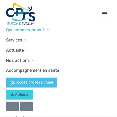
Qui sommes-nous ?
Tous les professionnels de
Services
santé
Grégory BERLINGARD
Actualité
Accueil
Tous les professionnels de santé
Nos actions
Tous les professionnels de santé
Grégory BERLINGARD
Accompagnement en santé
Accès professionnel
Adhérer
Retour
Grégory BERLINGARD