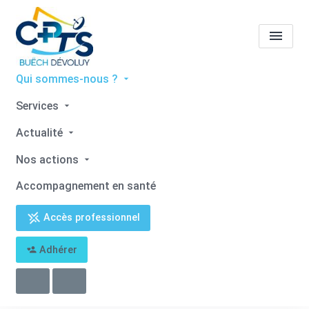
Qui sommes-nous ?
Tous les professionnels de
Services
santé
André GUEYTE
Actualité
Accueil
Tous les professionnels de santé
Nos actions
Tous les professionnels de santé
André GUEYTE
Accompagnement en santé
Accès professionnel
Adhérer
Retour
André GUEYTE