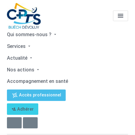
Qui sommes-nous ?
Mairie Mison
Services
Actualité
Accueil
Mairie Mison
Nos actions
Accompagnement en santé
Accès professionnel
Retour
Adhérer
Mairie Mison
04 92 62 21 17
contact@mison.fr