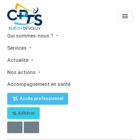
Qui sommes-nous ?
Mairie Nossage-et-Bénévent
Services
Actualité
Accueil
Mairie Nossage-et-Bénévent
Nos actions
Accompagnement en santé
Accès professionnel
Retour
Adhérer
Mairie Nossage-et-Bénévent
04 92 66 61 27
mairie.nossage@gmail.com