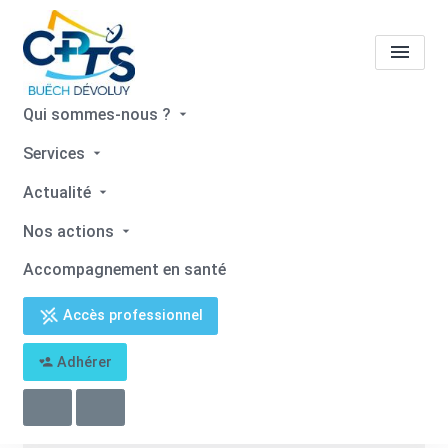
Qui sommes-nous ?
Mairie Manteyer
Services
Actualité
Accueil
Mairie Manteyer
Nos actions
Accompagnement en santé
Accès professionnel
Retour
Adhérer
Mairie Manteyer
04 92 57 80 73
mairie.manteyer@wanadoo.fr